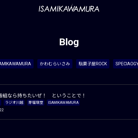
Blog
SAMIKAWAMURA
かわむらいさみ
駄菓子屋ROCK
SPECIAOG
番組なら持ちたいぜ！ ということで！
ラジオ川越
芽瑠璃堂
ISAMIKAWAMURA
22