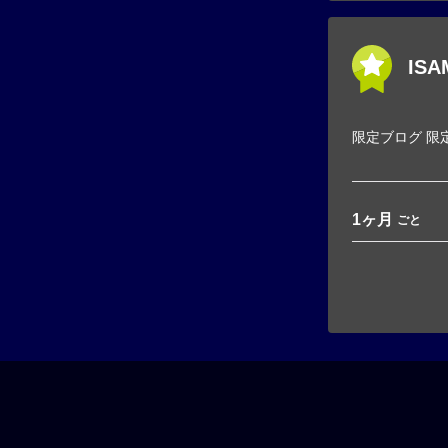
ISA
限定ブログ 限
1ヶ月
ごと