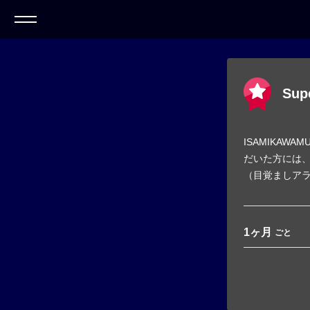
Sup
ISAMIKA
だいた方には、
（目覚ましア
1ヶ月
ごと